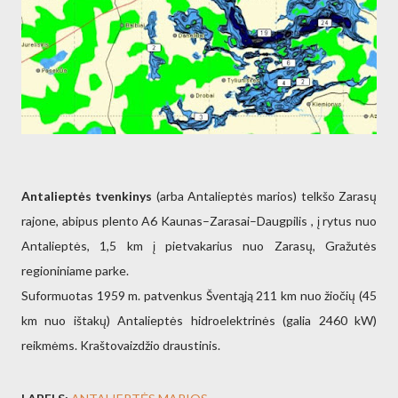
Antalieptės tvenkinys
(arba Antalieptės marios) telkšo Zarasų
rajone, abipus plento A6 Kaunas–Zarasai–Daugpilis , į rytus nuo
Antalieptės, 1,5 km į pietvakarius nuo Zarasų, Gražutės
regioniniame parke.
Suformuotas 1959 m. patvenkus Šventąją 211 km nuo žiočių (45
km nuo ištakų) Antalieptės hidroelektrinės (galia 2460 kW)
reikmėms. Kraštovaizdžio draustinis.