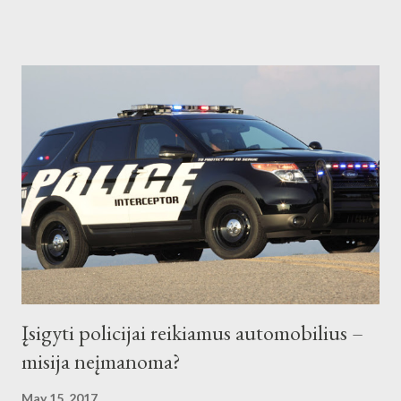
eismo įvykių metu labai padidėja rizika sunkiai susižaloti.
Pirminiais duomenimis, šiais metais dėl susidūrimų su laukiniais
gyvūnais buvo sužeista 12 žmonių, beveik visi šie eismo įvykiai
įvyko tamsiuoju paros metu. Apie didelę tikimybę, kad per kelią
gali judėti laukiniai gyvūnai, įspėja kelio ženklai „Laukiniai
gyvūnai", įrengti pavojingose vietose esančiuose kelio ruožuose.
Patariame tokiose vietose sulėtinti greitį, kad atsiradus kliūčiai,
bet kuriuo momentu galėtumėte tinkamai reaguoti, suvaldyti
automobilį, prireikus - sustoti. Stebėkite kelkraščius - dažniausiai
...
Įsigyti policijai reikiamus automobilius –
misija neįmanoma?
May 15, 2017