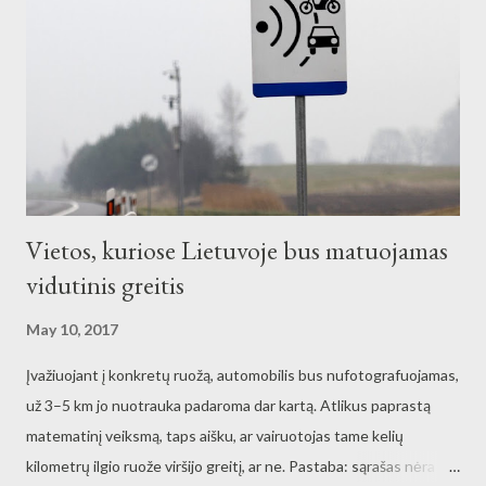
Vietos, kuriose Lietuvoje bus matuojamas
vidutinis greitis
May 10, 2017
Įvažiuojant į konkretų ruožą, automobilis bus nufotografuojamas,
už 3–5 km jo nuotrauka padaroma dar kartą. Atlikus paprastą
matematinį veiksmą, taps aišku, ar vairuotojas tame kelių
kilometrų ilgio ruože viršijo greitį, ar ne. Pastaba: sąrašas nėra