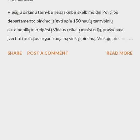
Viešųjų pirkimų tarnyba nepaskelbė skelbimo dėl Policijos
departamento pirkimo įsigyti apie 150 naujų tarnybinių
automobilių ir kreipėsi į Vidaus reikalų ministeriją, prašydama
įvertinti policijos organizuojamą viešąjį pirkimą. Viešųjų pirkimų
tarnybos vadovės viešai išsakyta mintis, kad šis pirkimas
SHARE
POST A COMMENT
READ MORE
pritaikytas vienam gamintojui, neatitinka tikrovės, nes šias
sąlygas atitinka mažiausiai dviejų modelių automobiliai -
Mercedes ir Volkswagen, o tiekėjų, kurie galėtų dalyvauti
konkurse, skaičius gali būti dar didesnis. Policijos departamentas
prie VRM atkreipia dėmesį, kad savo iniciatyva net kelis kartus
tarėsi su Viešųjų pirkimų tarnyba dėl šių automobilių pirkimo
sąlygų. „Pirkdami naujus automobilius visų pirma galvojame apie
žmonių saugumą. Visuomenės lūkesčiai ir reikalavimai policijai yra
labai dideli, todėl privalome užtikrinti, kad policija atvažiuotų
greitai ir saugiai iki bet kurios vietos, kur reikalinga mūsų pagalba.