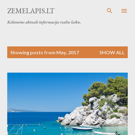
Skip to main content
ZEMELAPIS.LT
Kelionėms aktuali informacija realiu laiku.
P
Showing posts from May, 2017
SHOW ALL
o
s
t
s