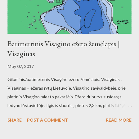
Batimetrinis Visagino ežero žemėlapis |
Visaginas
May 07, 2017
Giluminis/batimetrinis Visagino ežero žemėlapis. Visaginas .
Visaginas – ežeras rytų Lietuvoje, Visagino savivaldybėje, prie
pietinio Visagino miesto pakraščio. Ežero duburys susidaręs
ledyno lūstavietėje. Ilgis iš šiaurės į pietus 2,3 km, plotis iki 1,6
km. Ežero gylis siekia 6,5 m. Kranto linija vingiuota, ypač pietuose
SHARE
POST A COMMENT
READ MORE
ir vakaruose. Ežere yra 2 salos (šiaurės vakaruose), kurių bendras
plotas – 0,5 ha. Atabradą dengia smėlis ir durpės, o dugną –