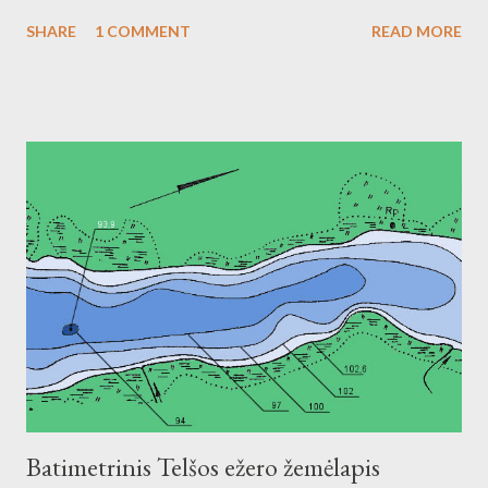
galutinis. Nr. Kelio numeris Kelio pavadinimas Vieta, km 1. ...
SHARE
1 COMMENT
READ MORE
Batimetrinis Telšos ežero žemėlapis