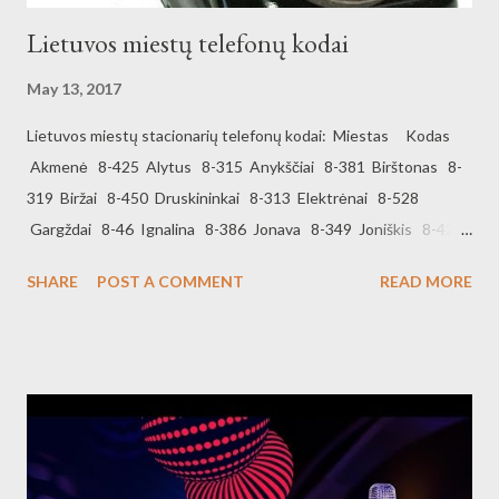
Lietuvos miestų telefonų kodai
May 13, 2017
Lietuvos miestų stacionarių telefonų kodai: Miestas Kodas
Akmenė 8-425 Alytus 8-315 Anykščiai 8-381 Birštonas 8-
319 Biržai 8-450 Druskininkai 8-313 Elektrėnai 8-528
Gargždai 8-46 Ignalina 8-386 Jonava 8-349 Joniškis 8-426
Jurbarkas 8-447 Kaišiadorys 8-346 Kaunas 8-37 Kėdainiai
SHARE
POST A COMMENT
READ MORE
8-347 Kelmė 8-427 Klaipėda 8-46 Kretinga 8-445 Kupiškis
8-459 Lazdijai 8-318 Marijampolė 8-343 Mažeikiai 8-443
Molėtai 8-383 Nida 8-469 Pakruojis...