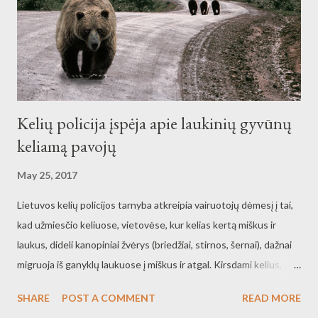
Kelių policija įspėja apie laukinių gyvūnų
keliamą pavojų
May 25, 2017
Lietuvos kelių policijos tarnyba atkreipia vairuotojų dėmesį į tai,
kad užmiesčio keliuose, vietovėse, kur kelias kertą miškus ir
laukus, dideli kanopiniai žvėrys (briedžiai, stirnos, šernai), dažnai
migruoja iš ganyklų laukuose į miškus ir atgal. Kirsdami kelius,
kuriais važiuoja transporto priemonės, laukiniai gyvūnai sukelia
SHARE
POST A COMMENT
READ MORE
didelę susidūrimo grėsmę. Tokie susidūrimai yra labai pavojingi, o