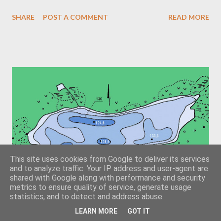
SHARE
POST A COMMENT
READ MORE
This site uses cookies from Google to deliver its services
and to analyze traffic. Your IP address and user-agent are
shared with Google along with performance and security
metrics to ensure quality of service, generate usage
statistics, and to detect and address abuse.
Batimetrinis Monaičio ežero žemėlapis
LEARN MORE
GOT IT