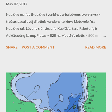
May 07, 2017
Kupiškio marios (Kupiškio tvenkinys arba Lėvens tvenkinys) –
trečias pagal dydį dirbtinis vandens telkinys Lietuvoje. Yra
Kupiškio raj., Lėvens slėnyje, prie Kupiškio, tarp Paketurių ir
Aukštupėnų kaimų. Plotas – 828 ha, vidutinis plotis – 500 m,
pylimo ilgis – 500 m, vandens tūris – 33,2 mln. m3. Marios į
SHARE
POST A COMMENT
READ MORE
šiaurinę pusę nusidriekusios 19,9 km. Yra 2 pusiasaliai (Uošvės
liežuvis ir Jutkonių pus.) ir 2 salos (3,1 ir 8,6 ha ploto). Kranto linija
mažai vingiuota.