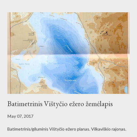
sapropelis. Visagino ežerą iš visų pusių supa miškai (daugiausia
pušynai). Atabradas apaugęs nendrėmis, o įlankos – meldais ir
asiūkliais. Į ežerą suteka 2 upeliai (Paklevė ir bevardis), o išteka
Visagino upelis (į Drūkšių ežerą)[1]. Šiaurinė ežero pakrantė yra
populiari visaginiečių poilsio vieta, čia pastatytas Visagino
centrinis stadionas. Pietinėje pakrantėje įsikūręs Ramybės
kaimas. Pagal šį ežerą Visaginu pervadinta Sniečkaus gyvenvietė.
Ežero pavadinimas kildinamas iš žodžių „visi ginas“.
Batimetrinis Vištyčio ežero žemėlapis
May 07, 2017
Batimetrinis/giluminis Vištyčio ežero planas. Vilkaviškio rajonas.