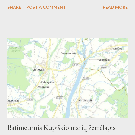
plotis iki 1,0 km. Telkšo termokarstiniame duburyje. Dugną
SHARE
POST A COMMENT
READ MORE
dengia durpingas molis, pakraščiuose – durpės, smėlis. Notigalės
ežeras patenka į Notigalės telmologinį draustinį.[
Batimetrinis Kupiškio marių žemėlapis