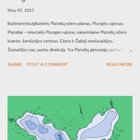
May 07, 2017
Batimetrinis/giluminis Platelių ežero planas. Plungės rajonas.
Plateliai – miestelis Plungės rajone, vakariniame Platelių ežero
krante. Seniūnijos centras, Ežero ir Žalioji seniūnaitijos,
Žemaitijos nac. parko direkcija. Yra Platelių gimnazija, paštas (LT-
90036), biblioteka, ambulatorija, vaistinė, viešbutis, jachtų
SHARE
POST A COMMENT
READ MORE
klubas, medinė Šv. Petro ir Povilo bažnyčia (pastatyta 1744 m., su
varpine), Platelių dvaras su parku, kraštotyros muziejus (1982 m.
įkurtas dvaro svirne; ekspozicijoje daug vietos skiriama
Užgavėnių tradicijoms). Koplytstulpis šv. Florijonui (nuo 1923 m.).