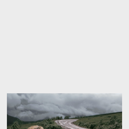
pažiūros netgi geresnėje vietoje nei mes turėjome, nes arčiau
žymiojo Kleopatros paplūdymio. Pervežimas iš ir į orouostą.
Vėlyvas išsiregistravimas iš viešbučio (nes naktinis skrydis)
Nuolaidą jų organizuojamoms ekskursijoms po pylinkes. Tai va...,
tiek ir naudos man pasirodė iš kelionės organizatoriaus. Apie šią
kelionę plačiau skaitykite č...