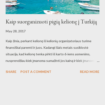
Kaip suorganizuoti pigią kelionę į Turkiją
May 28, 2017
Kaip žinia, perkant kelionę iš kelionių organizatoriaus turime
finansiškai paremti ir juos. Kadangi šiais metais susiklostė
situacija, kad kelionę tenka pirkti iš karto 6-iems asmenims,
nusprendžiau kiek įmanoma sumažinti jos kainą ir kiek įmanoma
pasiorganizuoti ją pats. 2016 metų rugsėjo 20-26 dienomis, su
SHARE
POST A COMMENT
READ MORE
kelionių su viena kelionių agentūra, į Alaniją pavyko nuskristi už
266 Eur asmeniui. Į kainą buvo įskaičiuota: Naktinis skrydis
Vilnius-Gasipaša-Vilnius su 15 kg bagažo asmeniui Viešbutis La
Vella (kurio nebėra...) Panašus viešbutis kurį pavyko rasti per
booking.com, manau, galėtų būti Bilkay Hotel - tiesa - šis iš