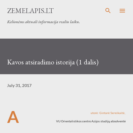
Skip to main content
ZEMELAPIS.LT
Kelionėms aktuali informacija realiu laiku.
Kavos atsiradimo istorija (1 dalis)
July 31, 2017
A
utorė: Gintarė Sereikaitė,
VU Orientalistikos centro Azijos studijų absolventė