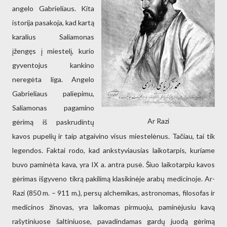
angelo Gabrieliaus. Kita
istorija pasakoja, kad kartą
karalius Saliamonas
įžengęs į miestelį, kurio
gyventojus kankino
neregėta liga. Angelo
Gabrieliaus paliepimu,
Saliamonas pagamino
Ar Razi
gėrimą iš paskrudintų
kavos pupelių ir taip atgaivino visus miestelėnus. Tačiau, tai tik
legendos. Faktai rodo, kad ankstyviausias laikotarpis, kuriame
buvo paminėta kava, yra IX a. antra pusė. Šiuo laikotarpiu kavos
gėrimas išgyveno tikrą pakilimą klasikinėje arabų medicinoje. Ar-
Razi (850 m. – 911 m.), persų alchemikas, astronomas, filosofas ir
medicinos žinovas, yra laikomas pirmuoju, paminėjusiu kavą
rašytiniuose šaltiniuose, pavadindamas gardų juodą gėrimą