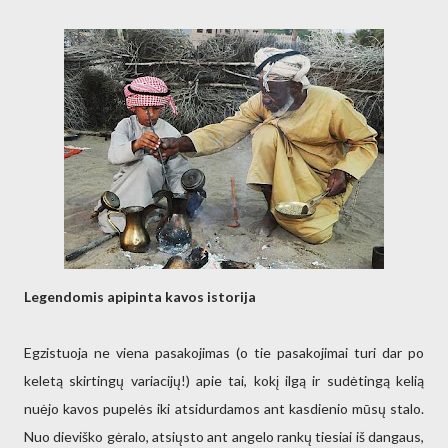
Legendomis apipinta kavos istorija
Egzistuoja ne viena pasakojimas (o tie pasakojimai turi dar po
keletą skirtingų variacijų!) apie tai, kokį ilgą ir sudėtingą kelią
nuėjo kavos pupelės iki atsidurdamos ant kasdienio mūsų stalo.
Nuo dieviško gėralo, atsiųsto ant angelo rankų tiesiai iš dangaus,