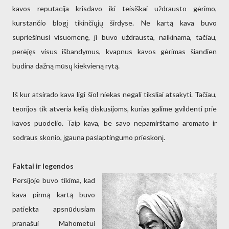
kavos reputacija krisdavo iki teisiškai uždrausto gėrimo,
kurstančio blogį tikinčiųjų širdyse. Ne kartą kava buvo
supriešinusi visuomenę, ji buvo uždrausta, naikinama, tačiau,
perėjęs visus išbandymus, kvapnus kavos gėrimas šiandien
budina dažną mūsų kiekvieną rytą.
Iš kur atsirado kava ligi šiol niekas negali tiksliai atsakyti. Tačiau,
teorijos tik atveria kelią diskusijoms, kurias galime gvildenti prie
kavos puodelio. Taip kava, be savo nepamirštamo aromato ir
sodraus skonio, įgauna paslaptingumo prieskonį.
Faktai ir legendos
Persijoje buvo tikima, kad
kava pirmą kartą buvo
patiekta apsnūdusiam
pranašui Mahometui