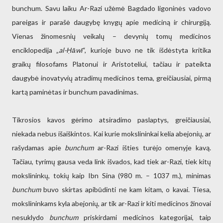
bunchum. Savu laiku Ar-Razi užėmė Bagdado ligoninės vadovo
pareigas ir parašė daugybę knygų apie mediciną ir chirurgiją.
Vienas žinomesnių veikalų – devynių tomų medicinos
enciklopedija „
al-Ḥāwī
“, kurioje buvo ne tik išdėstyta kritika
graikų filosofams Platonui ir Aristoteliui, tačiau ir pateikta
daugybė inovatyvių atradimų medicinos tema, greičiausiai, pirmą
kartą paminėtas ir bunchum pavadinimas.
Tikrosios kavos gėrimo atsiradimo paslaptys, greičiausiai,
niekada nebus išaiškintos. Kai kurie mokslininkai kelia abejonių, ar
rašydamas apie
bunchum
ar-Razi išties turėjo omenyje kavą.
Tačiau, tyrimų gausa veda link išvados, kad tiek ar-Razi, tiek kitų
mokslininkų, tokių kaip Ibn Sina (980 m. – 1037 m.), minimas
bunchum
buvo skirtas apibūdinti ne kam kitam, o kavai. Tiesa,
mokslininkams kyla abejonių, ar tik ar-Razi ir kiti medicinos žinovai
nesuklydo
bunchum
priskirdami medicinos kategorijai, taip