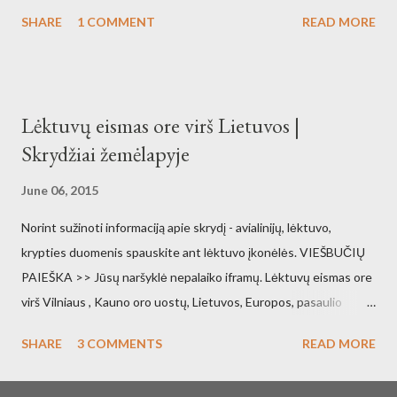
SHARE
1 COMMENT
READ MORE
Lėktuvų eismas ore virš Lietuvos |
Skrydžiai žemėlapyje
June 06, 2015
Norint sužinoti informaciją apie skrydį - avialinijų, lėktuvo,
krypties duomenis spauskite ant lėktuvo įkonėlės. VIEŠBUČIŲ
PAIEŠKA >> Jūsų naršyklė nepalaiko iframų. Lėktuvų eismas ore
virš Vilniaus , Kauno oro uostų, Lietuvos, Europos, pasaulio
orlaivių eismas gyvai pasaulio žemėlapyje. Vilniaus oro uostas
SHARE
3 COMMENTS
READ MORE
žemėlapyje Kauno oro uostas žemėlapyje Palangos oro uostas
žemėlapyje Lėktuvų eismas ore realiu laiku Šaltinis: