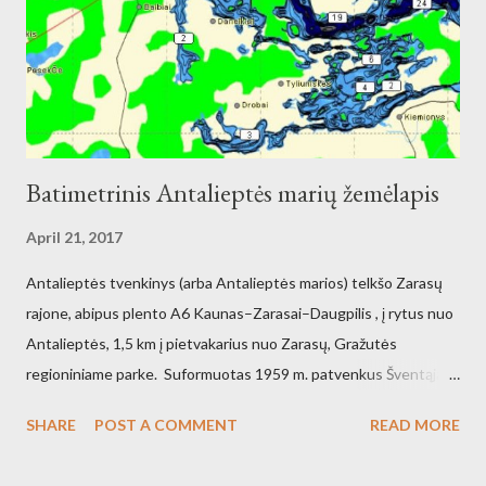
Batimetrinis Antalieptės marių žemėlapis
April 21, 2017
Antalieptės tvenkinys (arba Antalieptės marios) telkšo Zarasų
rajone, abipus plento A6 Kaunas–Zarasai–Daugpilis , į rytus nuo
Antalieptės, 1,5 km į pietvakarius nuo Zarasų, Gražutės
regioniniame parke. Suformuotas 1959 m. patvenkus Šventąją
211 km nuo žiočių (45 km nuo ištakų) Antalieptės hidroelektrinės
SHARE
POST A COMMENT
READ MORE
(galia 2460 kW) reikmėms. Kraštovaizdžio draustinis.