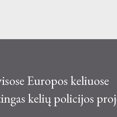
Skip to main content
visose Europos keliuose
gas kelių policijos proj