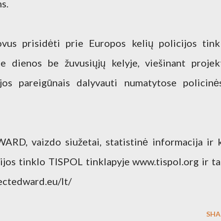
s.
vus prisidėti prie Europos kelių policijos tink
dienos be žuvusiųjų kelyje, viešinant projek
os pareigūnais dalyvauti numatytose policinė
ARD, vaizdo siužetai, statistinė informacija ir k
ijos tinklo TISPOL tinklapyje www.tispol.org ir ta
jectedward.eu/lt/
SHA