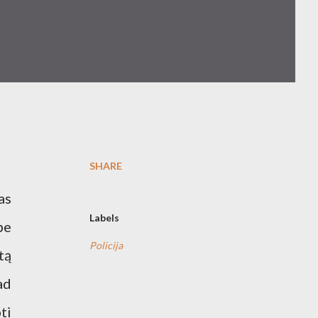
SHARE
as
Labels
be
Policija
tą
ad
ti