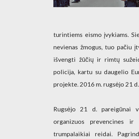
turintiems eismo įvykiams. Si
nevienas žmogus, tuo pačiu įt
išvengti žūčių ir rimtų suže
policija, kartu su daugelio E
projekte. 2016 m. rugsėjo 21 d
Rugsėjo 21 d. pareigūnai vi
organizuos prevencines ir 
trumpalaikiai reidai. Pagri