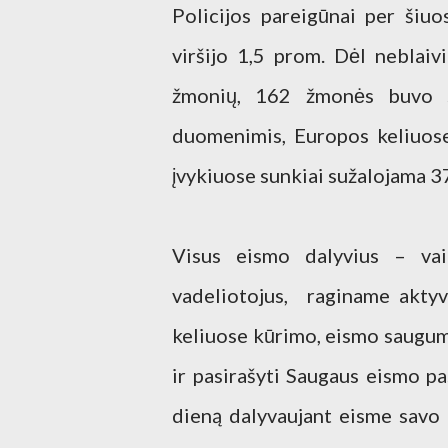
Policijos pareigūnai per šiu
viršijo 1,5 prom. Dėl neblaiv
žmonių, 162 žmonės buvo su
duomenimis, Europos keliuos
įvykiuose sunkiai sužalojama 
Visus eismo dalyvius – vairu
vadeliotojus, raginame aktyv
keliuose kūrimo, eismo saugu
ir pasirašyti Saugaus eismo pa
dieną dalyvaujant eisme savo r