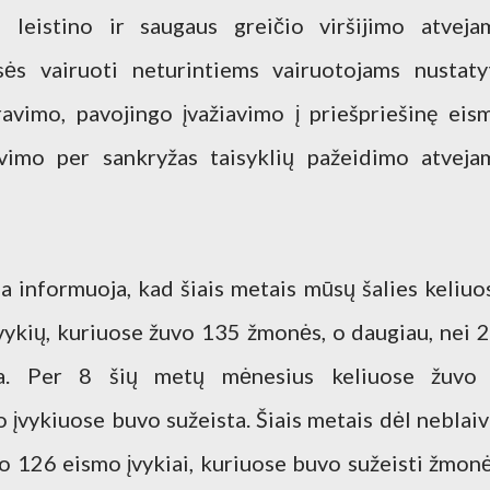
 leistino ir saugaus greičio viršijimo atveja
isės vairuoti neturintiems vairuotojams nustatyt
ravimo, pavojingo įvažiavimo į priešpriešinę eis
avimo per sankryžas taisyklių pažeidimo atveja
ba informuoja, kad šiais metais mūsų šalies keliuo
vykių, kuriuose žuvo 135 žmonės, o daugiau, nei 2
ta. Per 8 šių metų mėnesius keliuose žuvo
 įvykiuose buvo sužeista. Šiais metais dėl neblaiv
ko 126 eismo įvykiai, kuriuose buvo sužeisti žmonė