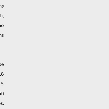
ms
i,
mo
ms
se
,8
 5
ių
s.