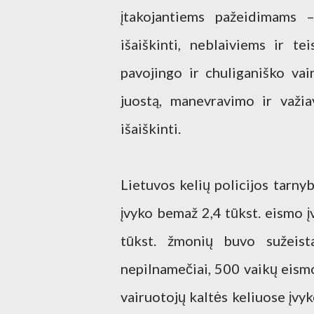
įtakojantiems pažeidimams –
išaiškinti, neblaiviems ir te
pavojingo ir chuliganiško vai
juostą, manevravimo ir važi
išaiškinti.
Lietuvos kelių policijos tarny
įvyko bemaž 2,4 tūkst. eismo į
tūkst. žmonių buvo sužeis
nepilnamečiai, 500 vaikų eismo
vairuotojų kaltės keliuose įvy