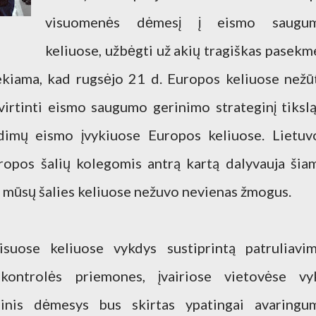
visuomenės dėmesį į eismo saugu
keliuose, užbėgti už akių tragiškas pasekm
ekiama, kad rugsėjo 21 d. Europos keliuose nežū
virtinti eismo saugumo gerinimo strateginį tikslą
idimų eismo įvykiuose Europos keliuose. Lietuv
uropos šalių kolegomis antrą kartą dalyvauja šia
. mūsų šalies keliuose nežuvo nevienas žmogus.
suose keliuose vykdys sustiprintą patruliavim
kontrolės priemones, įvairiose vietovėse vy
ndinis dėmesys bus skirtas ypatingai avaringu