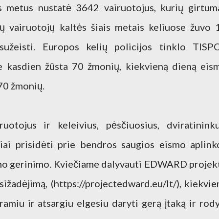
os metus nustatė 3642 vairuotojus, kurių girtum
ių vairuotojų kaltės šiais metais keliuose žuvo 
žeisti. Europos kelių policijos tinklo TISP
e kasdien žūsta 70 žmonių, kiekvieną dieną eis
370 žmonių.
otojus ir keleivius, pėsčiuosius, dviratininku
iai prisidėti prie bendros saugios eismo aplink
mo gerinimo. Kviečiame dalyvauti EDWARD projek
sižadėjimą, (https://projectedward.eu/lt/), kiekvie
amiu ir atsargiu elgesiu daryti gerą įtaką ir rody