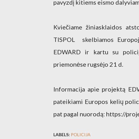
pavyzdį kitiems eismo dalyviam
Kviečiame žiniasklaidos atsto
TISPOL skelbiamos Europoje 
EDWARD ir kartu su policij
priemonėse rugsėjo 21 d.
Informacija apie projektą EDW
pateikiami Europos kelių polic
pat pagal nuorodą: https://pro
LABELS:
POLICIJA