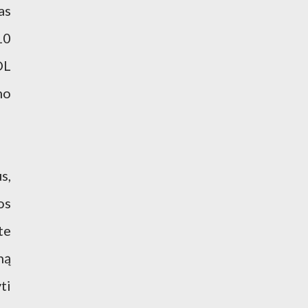
as
10
OL
mo
s,
os
te
ną
ti