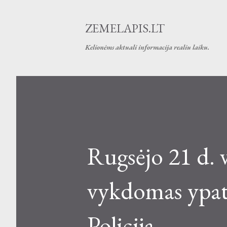
ZEMELAPIS.LT
Kelionėms aktuali informacija realiu laiku.
Rugsėjo 21 d. 
vykdomas ypatin
Policija