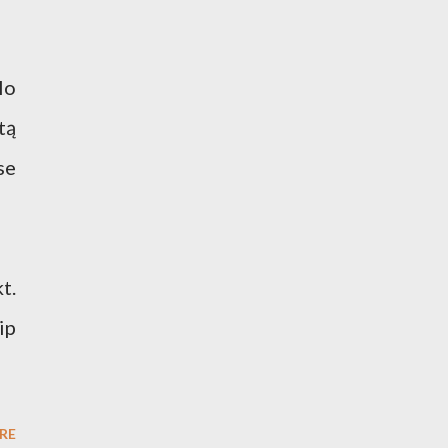
lo
tą
se
t.
ip
RE