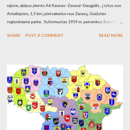
rajone, abipus plento A6 Kaunas–Zarasai–Daugpilis , į rytus nuo
Antalieptės, 1,5 km į pietvakarius nuo Zarasų, Gražutės
regioniniame parke. Suformuotas 1959 m. patvenkus Šventąją
211 km nuo žiočių (45 km nuo ištakų) Antalieptės hidroelektrinės
SHARE
POST A COMMENT
READ MORE
(galia 2460 kW) reikmėms. Kraštovaizdžio draustinis.