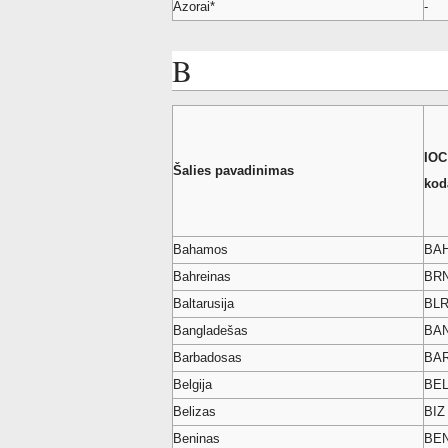
Azorai*
-
B
IOC
Šalies pavadinimas
kod
Bahamos
BA
Bahreinas
BR
Baltarusija
BL
Bangladešas
BA
Barbadosas
BA
Belgija
BE
Belizas
BIZ
Beninas
BE