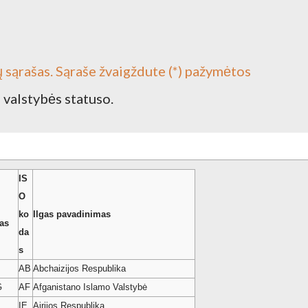
ų sąrašas. Sąraše žvaigždute (*) pažymėtos
s valstybės statuso.
IS
O
ko
Ilgas pavadinimas
as
da
s
AB
Abchaizijos Respublika
G
AF
Afganistano Islamo Valstybė
IE
Airijos Respublika