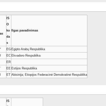
IS
O
ko
Ilgas pavadinimas
as
da
s
Y
EG
Egipto Arabų Respublika
U
EC
Ekvadoro Respublika
ER
T
EE
Estijos Respublika
H
ET
Abisinija; Etiopijos Federacinė Demokratinė Respublika
IS