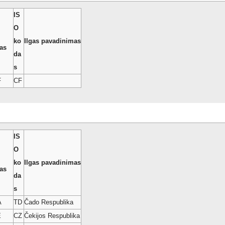
IS
O
ko
Ilgas pavadinimas
as
da
s
F
CF
IS
O
ko
Ilgas pavadinimas
as
da
s
A
TD
Čado Respublika
E
CZ
Čekijos Respublika