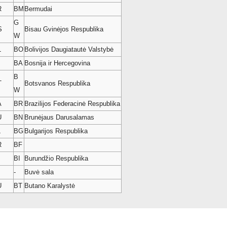
R
BM
Bermudai
G
S
Bisau Gvinėjos Respublika
W
L
BO
Bolivijos Daugiatautė Valstybė
BA
Bosnija ir Hercegovina
B
T
Botsvanos Respublika
W
A
BR
Brazilijos Federacinė Respublika
U
BN
Brunėjaus Darusalamas
L
BG
Bulgarijos Respublika
R
BF
BI
Burundžio Respublika
-
Buvė sala
U
BT
Butano Karalystė