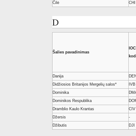
Čilė
CHI
D
IOC
Šalies pavadinimas
kod
Danija
DE
Didžiosios Britanijos Mergelių salos*
IVB
Dominika
DM
Dominikos Respublika
DO
Dramblio Kaulo Krantas
CIV
Džersis
-
Džibutis
DJI