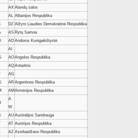
AX
Alandų salos
B
AL
Albanijos Respublika
G
DZ
Alžyro Liaudies Demokratinė Respublika
A
AS
Rytų Samoa
D
AD
Andoros Kunigaikštystė
AI
G
AO
Angolos Respublika
AQ
Antarktis
T
AG
G
AR
Argentinos Respublika
M
AM
Armėnijos Respublika
A
U
W
S
AU
Australijos Sandrauga
T
AT
Austrijos Respublika
E
AZ
Azerbaidžano Respublika