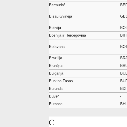
Bermuda*
BE
Bisau Gvinėja
GB
Bolivija
BO
Bosnija ir Hercegovina
BIH
Botsvana
BO
Brazilija
BR
Brunėjus
BR
Bulgarija
BU
Burkina Fasas
BU
Burundis
BDI
Buvė*
-
Butanas
BH
C