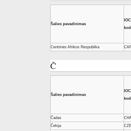
IOC
Šalies pavadinimas
kod
Centrinės Afrikos Respublika
CA
Č
IOC
Šalies pavadinimas
kod
Čadas
CH
Čekija
CZ