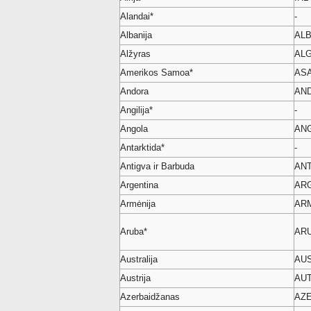
Alandai*
-
Albanija
AL
Alžyras
AL
Amerikos Samoa*
AS
Andora
AN
Angilija*
-
Angola
AN
Antarktida*
-
Antigva ir Barbuda
AN
Argentina
AR
Armėnija
AR
Aruba*
AR
Australija
AU
Austrija
AU
Azerbaidžanas
AZ