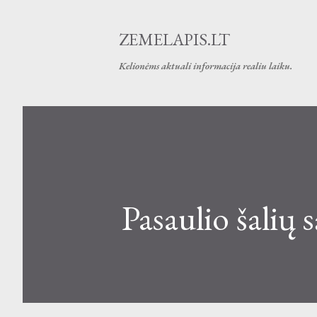
ZEMELAPIS.LT
Kelionėms aktuali informacija realiu laiku.
Pasaulio šalių s