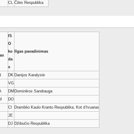
CL
Čilės Respublika
IS
O
ko
Ilgas pavadinimas
as
da
s
N
DK
Danijos Karalystė
VG
A
DM
Dominikos Sandrauga
M
DO
CI
Dramblio Kaulo Kranto Respublika; Kot d’Ivuaras
JE
DJ
Džibučio Respublika