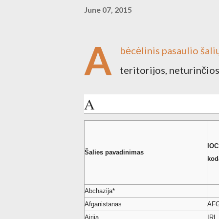
June 07, 2015
A
bėcėlinis pasaulio šali
teritorijos, neturinčio
A
IOC
Šalies pavadinimas
kod
Abchazija*
Afganistanas
AF
Airija
IRL