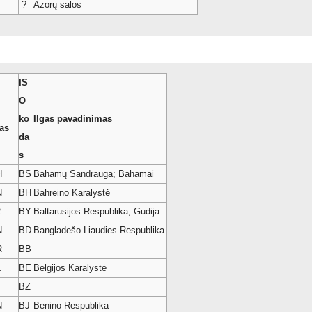
?
Azorų salos
IS
O
ko
Ilgas pavadinimas
as
da
s
H
BS
Bahamų Sandrauga; Bahamai
N
BH
Bahreino Karalystė
R
BY
Baltarusijos Respublika; Gudija
N
BD
Bangladešo Liaudies Respublika
R
BB
L
BE
Belgijos Karalystė
BZ
N
BJ
Benino Respublika