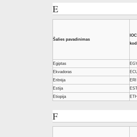
E
IOC
Šalies pavadinimas
kod
Egiptas
EG
Ekvadoras
EC
Eritrėja
ERI
Estija
ES
Etiopija
ET
F