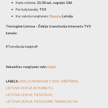
Kada rodoma:
21:30 val., rugsėjo 10d.
Per kokį kanalą:
TV3
Kur vyksta rungtynės:
Rygoje
, Latvija
Tiesioginė Lietuva - Čekija transliacija internetu TV3
kanalu:
#Transliacija baigėsi#
Sekančios rungtynės vyks
Lilyje
LABELS:
2015
EUROBASKET 2015
KREPŠINIS
LIETUVA CEKIJA INTERNETU
LIETUVA CEKIJA TIESIOGIAI
LIETUVA CEKIJA TIESIOGINE TRANSLIACIJA