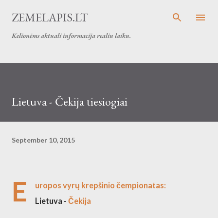
Skip to main content
ZEMELAPIS.LT
Kelionėms aktuali informacija realiu laiku.
Lietuva - Čekija tiesiogiai
September 10, 2015
E
uropos vyrų krepšinio čempionatas:
Lietuva -
Čekija