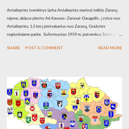
Antalieptės tvenkinys (arba Antalieptės marios) telkšo Zarasų
rajone, abipus plento A6 Kaunas–Zarasai–Daugpilis , į rytus nuo
Antalieptės, 1,5 km į pietvakarius nuo Zarasų, Gražutės
regioniniame parke. Suformuotas 1959 m. patvenkus Šventąją
211 km nuo žiočių (45 km nuo ištakų) Antalieptės hidroelektrinės
SHARE
POST A COMMENT
READ MORE
(galia 2460 kW) reikmėms. Kraštovaizdžio draustinis.