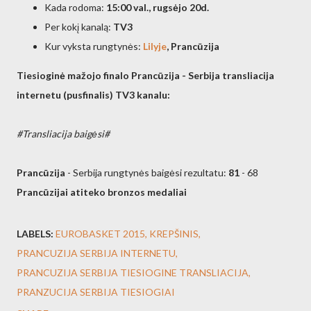
Kada rodoma:
15:00 val., rugsėjo 20d.
Per kokį kanalą:
TV3
Kur vyksta rungtynės:
Lilyje
, Prancūzija
Tiesioginė mažojo finalo Prancūzija - Serbija transliacija
internetu (pusfinalis) TV3 kanalu:
#Transliacija baigėsi#
Prancūzija
- Serbija rungtynės baigėsi rezultatu:
81
- 68
Prancūzijai atiteko bronzos medaliai
LABELS:
EUROBASKET 2015
KREPŠINIS
PRANCUZIJA SERBIJA INTERNETU
PRANCUZIJA SERBIJA TIESIOGINE TRANSLIACIJA
PRANZUCIJA SERBIJA TIESIOGIAI