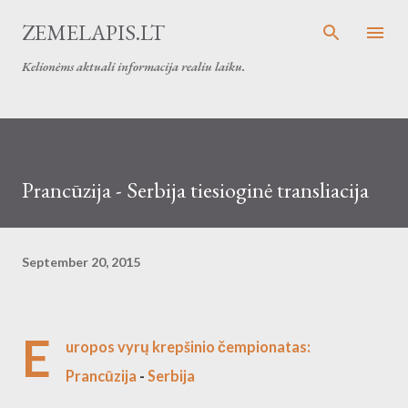
Skip to main content
ZEMELAPIS.LT
Kelionėms aktuali informacija realiu laiku.
Prancūzija - Serbija tiesioginė transliacija
September 20, 2015
E
uropos vyrų krepšinio čempionatas:
Prancūzija
-
Serbija