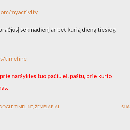
.com/myactivity
raėjusį sekmadienį ar bet kurią dieną tiesiog
s/timeline
 prie naršyklės tuo pačiu el. paštu, prie kurio
nas.
OOGLE TIMELINE
ŽEMĖLAPIAI
SHA