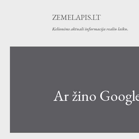
ZEMELAPIS.LT
Kelionėms aktuali informacija realiu laiku.
Ar žino Google