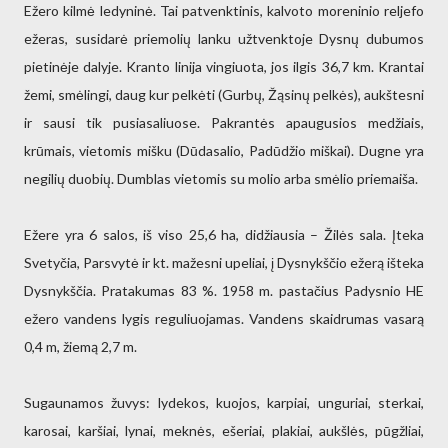
Ežero kilmė ledyninė. Tai patvenktinis, kalvoto moreninio reljefo
ežeras, susidarė priemolių lanku užtvenktoje Dysnų dubumos
pietinėje dalyje. Kranto linija vingiuota, jos ilgis 36,7 km. Krantai
žemi, smėlingi, daug kur pelkėti (Gurbų, Žąsinų pelkės), aukštesni
ir sausi tik pusiasaliuose. Pakrantės apaugusios medžiais,
krūmais, vietomis mišku (Dūdasalio, Padūdžio miškai). Dugne yra
negilių duobių. Dumblas vietomis su molio arba smėlio priemaiša.
Ežere yra 6 salos, iš viso 25,6 ha, didžiausia – Žilės sala. Įteka
Svetyčia, Parsvytė ir kt. mažesni upeliai, į Dysnykščio ežerą išteka
Dysnykščia. Pratakumas 83 %. 1958 m. pastačius Padysnio HE
ežero vandens lygis reguliuojamas. Vandens skaidrumas vasarą
0,4 m, žiemą 2,7 m.
Sugaunamos žuvys: lydekos, kuojos, karpiai, unguriai, sterkai,
karosai, karšiai, lynai, meknės, ešeriai, plakiai, aukšlės, pūgžliai,