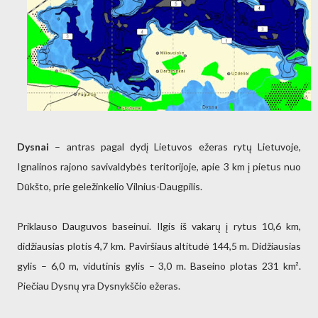
Dysnai
– antras pagal dydį Lietuvos ežeras rytų Lietuvoje,
Ignalinos rajono savivaldybės teritorijoje, apie 3 km į pietus nuo
Dūkšto, prie geležinkelio Vilnius-Daugpilis.
Priklauso Dauguvos baseinui. Ilgis iš vakarų į rytus 10,6 km,
didžiausias plotis 4,7 km. Paviršiaus altitudė 144,5 m. Didžiausias
gylis – 6,0 m, vidutinis gylis – 3,0 m. Baseino plotas 231 km².
Piečiau Dysnų yra Dysnykščio ežeras.