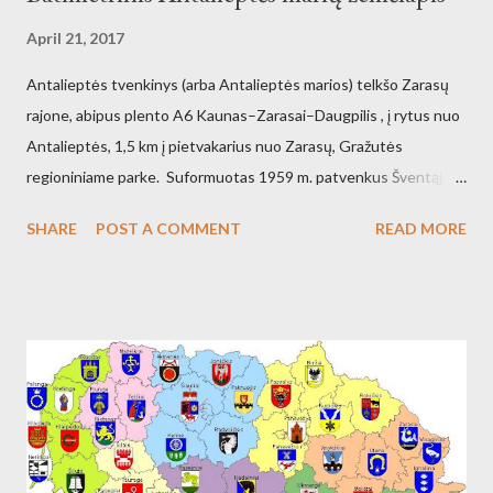
April 21, 2017
Antalieptės tvenkinys (arba Antalieptės marios) telkšo Zarasų
rajone, abipus plento A6 Kaunas–Zarasai–Daugpilis , į rytus nuo
Antalieptės, 1,5 km į pietvakarius nuo Zarasų, Gražutės
regioniniame parke. Suformuotas 1959 m. patvenkus Šventąją
211 km nuo žiočių (45 km nuo ištakų) Antalieptės hidroelektrinės
SHARE
POST A COMMENT
READ MORE
(galia 2460 kW) reikmėms. Kraštovaizdžio draustinis.