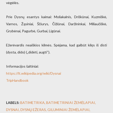
vėgėlės.
Prie Dysnų esantys kaimai: Moliakalnis, Driškūnai, Kuzmiškė,
Varnos, Žąsiniai, Ščiurys, Čižiūnai, Daržininkai, Miliaučiškė,
Grybėnai, Pagurbė, Gurbai, Ligūnai.
Ežerėvardis neaiškios kilmės. Spėjama, kad galbūt kilęs iš disti
(dysta, dido) („didėti, augti“).
Informacijos šaltiniai:
https://lt.wikipedia.org/wiki/Dysnai
TripHandbook
LABELS:
BATIMETRIKA
BATIMETRINIAI ŽEMĖLAPIAI
DYSNAI
DYSNŲ EŽERAS
GILUMINIAI ŽEMĖLAPIAI