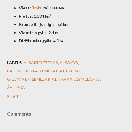
Vieta:
Trakų
raj., Lietuva
Plotas:
1,584 km²
Kranto linijos ilgis:
5,6 km
Vidutinis gylis:
2,4 m
Didžiausias gylis:
4,0 m
LABELS:
ALSAKIO EŽERAS
ALSAKYS
BATIMETRINIAI ŽEMĖLAPIAI
EŽERAI
GILUMINIAI ŽEMĖLAPIAI
TRAKAI
ŽEMĖLAPIAI
ŽVEJYBA
SHARE
Comments