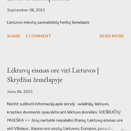
September 08, 2015
Lietuvos miestų savivaldybių herbų žemėlapis
SHARE
1 COMMENT
READ MORE
Lėktuvų eismas ore virš Lietuvos |
Skrydžiai žemėlapyje
June 06, 2015
Norint sužinoti informaciją apie skrydį - avialinijų, lėktuvo,
krypties duomenis spauskite ant lėktuvo įkonėlės. VIEŠBUČIŲ
PAIEŠKA >> Jūsų naršyklė nepalaiko iframų. Lėktuvų eismas ore
virš Vilniaus , Kauno oro uostų, Lietuvos, Europos, pasaulio