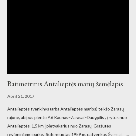
Batimetrinis Antalieptės marių žemėlapis
April 21, 2017
Antalieptės tvenkinys (arba Antalieptės marios) telkšo Zarasų
rajone, abipus plento A6 Kaunas–Zarasai–Daugpilis , į rytus nuo
Antalieptės, 1,5 km į pietvakarius nuo Zarasų, Gražutės
regioniniame parke. Suformuotas 1959 m. patvenkus Šventąją