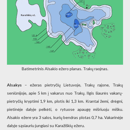
Batimetrinis Alsakio ežero planas. Trakų raojnas.
Alsakys
– ežeras pietryčių Lietuvoje, Trakų rajone, Trakų
seniūnijoje, apie 5 km į vakarus nuo Trakų. Ilgis šiaurės vakarų-
pietryčių kryptimi 1,9 km, plotis iki 1,3 km. Krantai žemi, drėgni,
pietinėje dalyje pelkėti, o rytuose apaugę mišriuoju mišku.
Alsakio ežere yra 3 salos, kurių bendras plotas 0,7 ha. Vakarinėje
dalyje sąsiauriu jungiasi su Karažiškių ežeru.