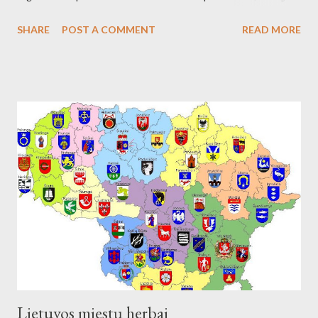
211 km nuo žiočių (45 km nuo ištakų) Antalieptės hidroelektrinės
SHARE
POST A COMMENT
READ MORE
(galia 2460 kW) reikmėms. Kraštovaizdžio draustinis.
Lietuvos miestų herbai