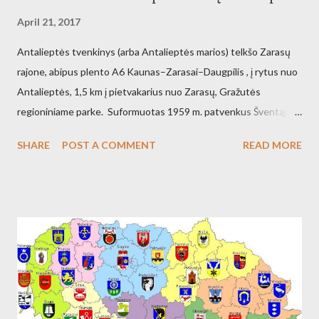
April 21, 2017
Antalieptės tvenkinys (arba Antalieptės marios) telkšo Zarasų
rajone, abipus plento A6 Kaunas–Zarasai–Daugpilis , į rytus nuo
Antalieptės, 1,5 km į pietvakarius nuo Zarasų, Gražutės
regioniniame parke. Suformuotas 1959 m. patvenkus Šventąją
211 km nuo žiočių (45 km nuo ištakų) Antalieptės hidroelektrinės
SHARE
POST A COMMENT
READ MORE
(galia 2460 kW) reikmėms. Kraštovaizdžio draustinis.