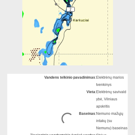
Vandens telkinio pavadinimas
:
Elektrėnų marios
tvenkinys
Vieta
:
Elektrėnų savivald
ybė, Vilniaus
apskritis
Baseinas
:
Nemuno mažųjų
intakų (su
Nemunu) baseinas