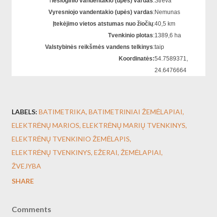
T
iesioginio vandentakio (upės) vardas
:
Strėva
Vyresniojo vandentakio (upės) vardas
:
Nemunas
Įtekėjimo vietos atstumas nuo žiočių
:
40,5 km
Tvenkinio plotas
:
1389,6 ha
Valstybinės reikšmės vandens telkinys
:
taip
Koordinatės:
54.7589371,
24.6476664
LABELS:
BATIMETRIKA
BATIMETRINIAI ŽEMĖLAPIAI
ELEKTRĖNŲ MARIOS
ELEKTRĖNŲ MARIŲ TVENKINYS
ELEKTRĖNŲ TVENKINIO ŽEMĖLAPIS
ELEKTRĖNŲ TVENKINYS
EŽERAI
ŽEMĖLAPIAI
ŽVEJYBA
SHARE
Comments