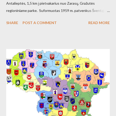
Antalieptės, 1,5 km į pietvakarius nuo Zarasų, Gražutės
regioniniame parke. Suformuotas 1959 m. patvenkus Šventąją
211 km nuo žiočių (45 km nuo ištakų) Antalieptės hidroelektrinės
SHARE
POST A COMMENT
READ MORE
(galia 2460 kW) reikmėms. Kraštovaizdžio draustinis.