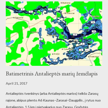
Batimetrinis Antalieptės marių žemėlapis
April 21, 2017
Antalieptės tvenkinys (arba Antalieptės marios) telkšo Zarasų
rajone, abipus plento A6 Kaunas–Zarasai–Daugpilis , į rytus nuo
Antalieptės, 1,5 km į pietvakarius nuo Zarasų, Gražutės