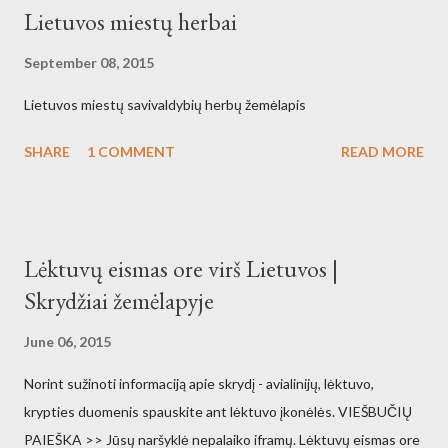
Lietuvos miestų herbai
September 08, 2015
Lietuvos miestų savivaldybių herbų žemėlapis
SHARE
1 COMMENT
READ MORE
Lėktuvų eismas ore virš Lietuvos |
Skrydžiai žemėlapyje
June 06, 2015
Norint sužinoti informaciją apie skrydį - avialinijų, lėktuvo,
krypties duomenis spauskite ant lėktuvo įkonėlės. VIEŠBUČIŲ
PAIEŠKA >> Jūsų naršyklė nepalaiko iframų. Lėktuvų eismas ore