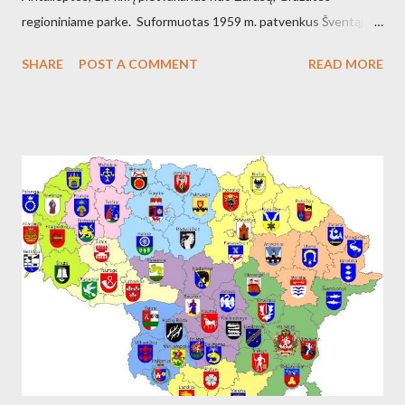
regioniniame parke. Suformuotas 1959 m. patvenkus Šventąją
211 km nuo žiočių (45 km nuo ištakų) Antalieptės hidroelektrinės
SHARE
POST A COMMENT
READ MORE
(galia 2460 kW) reikmėms. Kraštovaizdžio draustinis.