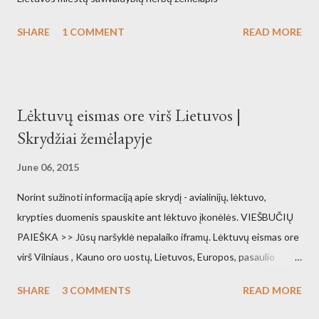
SHARE
1 COMMENT
READ MORE
Lėktuvų eismas ore virš Lietuvos |
Skrydžiai žemėlapyje
June 06, 2015
Norint sužinoti informaciją apie skrydį - avialinijų, lėktuvo,
krypties duomenis spauskite ant lėktuvo įkonėlės. VIEŠBUČIŲ
PAIEŠKA >> Jūsų naršyklė nepalaiko iframų. Lėktuvų eismas ore
virš Vilniaus , Kauno oro uostų, Lietuvos, Europos, pasaulio
orlaivių eismas gyvai pasaulio žemėlapyje. Vilniaus oro uostas
SHARE
3 COMMENTS
READ MORE
žemėlapyje Kauno oro uostas žemėlapyje Palangos oro uostas
žemėlapyje Lėktuvų eismas ore realiu laiku Šaltinis: