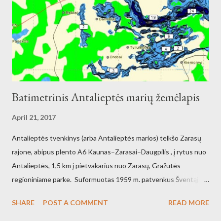
Batimetrinis Antalieptės marių žemėlapis
April 21, 2017
Antalieptės tvenkinys (arba Antalieptės marios) telkšo Zarasų
rajone, abipus plento A6 Kaunas–Zarasai–Daugpilis , į rytus nuo
Antalieptės, 1,5 km į pietvakarius nuo Zarasų, Gražutės
regioniniame parke. Suformuotas 1959 m. patvenkus Šventąją
211 km nuo žiočių (45 km nuo ištakų) Antalieptės hidroelektrinės
SHARE
POST A COMMENT
READ MORE
(galia 2460 kW) reikmėms. Kraštovaizdžio draustinis.