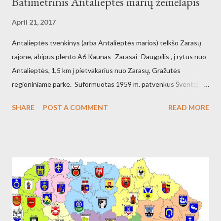
Batimetrinis Antalieptės marių žemėlapis
April 21, 2017
Antalieptės tvenkinys (arba Antalieptės marios) telkšo Zarasų
rajone, abipus plento A6 Kaunas–Zarasai–Daugpilis , į rytus nuo
Antalieptės, 1,5 km į pietvakarius nuo Zarasų, Gražutės
regioniniame parke. Suformuotas 1959 m. patvenkus Šventąją
211 km nuo žiočių (45 km nuo ištakų) Antalieptės hidroelektrinės
SHARE
POST A COMMENT
READ MORE
(galia 2460 kW) reikmėms. Kraštovaizdžio draustinis.