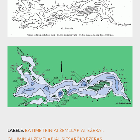
LABELS:
BATIMETRINIAI ŽEMĖLAPIAI
EŽERAI
GILUMINIAI ŽEMĖLAPIAI
SIESARČIO EŽERAS