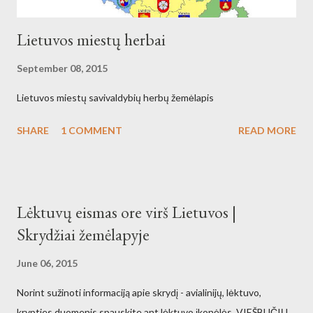
Lietuvos miestų herbai
September 08, 2015
Lietuvos miestų savivaldybių herbų žemėlapis
SHARE
1 COMMENT
READ MORE
Lėktuvų eismas ore virš Lietuvos |
Skrydžiai žemėlapyje
June 06, 2015
Norint sužinoti informaciją apie skrydį - avialinijų, lėktuvo,
krypties duomenis spauskite ant lėktuvo įkonėlės. VIEŠBUČIŲ