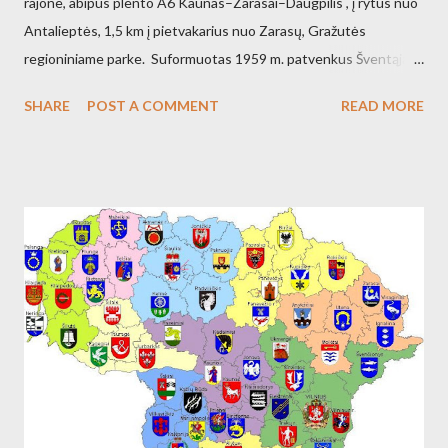
rajone, abipus plento A6 Kaunas–Zarasai–Daugpilis , į rytus nuo
Antalieptės, 1,5 km į pietvakarius nuo Zarasų, Gražutės
regioniniame parke. Suformuotas 1959 m. patvenkus Šventąją
211 km nuo žiočių (45 km nuo ištakų) Antalieptės hidroelektrinės
SHARE
POST A COMMENT
READ MORE
(galia 2460 kW) reikmėms. Kraštovaizdžio draustinis.