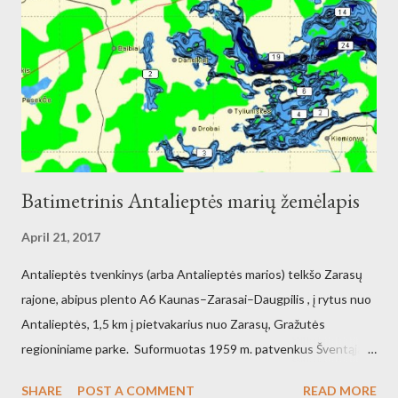
Batimetrinis Antalieptės marių žemėlapis
April 21, 2017
Antalieptės tvenkinys (arba Antalieptės marios) telkšo Zarasų
rajone, abipus plento A6 Kaunas–Zarasai–Daugpilis , į rytus nuo
Antalieptės, 1,5 km į pietvakarius nuo Zarasų, Gražutės
regioniniame parke. Suformuotas 1959 m. patvenkus Šventąją
211 km nuo žiočių (45 km nuo ištakų) Antalieptės hidroelektrinės
SHARE
POST A COMMENT
READ MORE