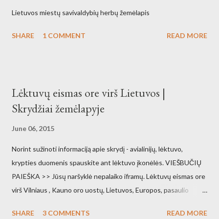
Lietuvos miestų savivaldybių herbų žemėlapis
SHARE
1 COMMENT
READ MORE
Lėktuvų eismas ore virš Lietuvos |
Skrydžiai žemėlapyje
June 06, 2015
Norint sužinoti informaciją apie skrydį - avialinijų, lėktuvo,
krypties duomenis spauskite ant lėktuvo įkonėlės. VIEŠBUČIŲ
PAIEŠKA >> Jūsų naršyklė nepalaiko iframų. Lėktuvų eismas ore
virš Vilniaus , Kauno oro uostų, Lietuvos, Europos, pasaulio
orlaivių eismas gyvai pasaulio žemėlapyje. Vilniaus oro uostas
SHARE
3 COMMENTS
READ MORE
žemėlapyje Kauno oro uostas žemėlapyje Palangos oro uostas