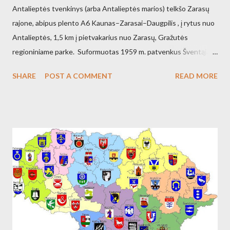
Antalieptės tvenkinys (arba Antalieptės marios) telkšo Zarasų
rajone, abipus plento A6 Kaunas–Zarasai–Daugpilis , į rytus nuo
Antalieptės, 1,5 km į pietvakarius nuo Zarasų, Gražutės
regioniniame parke. Suformuotas 1959 m. patvenkus Šventąją
211 km nuo žiočių (45 km nuo ištakų) Antalieptės hidroelektrinės
SHARE
POST A COMMENT
READ MORE
(galia 2460 kW) reikmėms. Kraštovaizdžio draustinis.