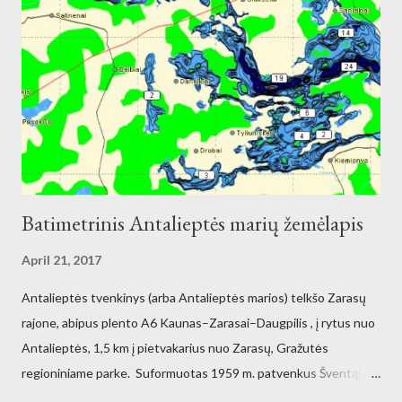
Batimetrinis Antalieptės marių žemėlapis
April 21, 2017
Antalieptės tvenkinys (arba Antalieptės marios) telkšo Zarasų
rajone, abipus plento A6 Kaunas–Zarasai–Daugpilis , į rytus nuo
Antalieptės, 1,5 km į pietvakarius nuo Zarasų, Gražutės
regioniniame parke. Suformuotas 1959 m. patvenkus Šventąją
211 km nuo žiočių (45 km nuo ištakų) Antalieptės hidroelektrinės