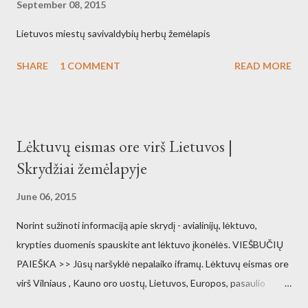
September 08, 2015
Lietuvos miestų savivaldybių herbų žemėlapis
SHARE
1 COMMENT
READ MORE
Lėktuvų eismas ore virš Lietuvos |
Skrydžiai žemėlapyje
June 06, 2015
Norint sužinoti informaciją apie skrydį - avialinijų, lėktuvo,
krypties duomenis spauskite ant lėktuvo įkonėlės. VIEŠBUČIŲ
PAIEŠKA >> Jūsų naršyklė nepalaiko iframų. Lėktuvų eismas ore
virš Vilniaus , Kauno oro uostų, Lietuvos, Europos, pasaulio
orlaivių eismas gyvai pasaulio žemėlapyje. Vilniaus oro uostas