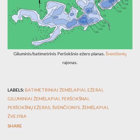
Giluminis/batimetrinis Peršokšnio ežero planas.
Švenčionių
rajonas.
LABELS:
BATIMETRINIAI ŽEMĖLAPIAI
EŽERAI
GILUMINIAI ŽEMĖLAPIAI
PERŠOKŠNAI
PERŠOKŠNŲ EŽERAS
ŠVENČIONYS
ŽEMĖLAPIAI
ŽVEJYBA
SHARE