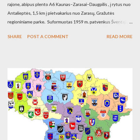
rajone, abipus plento A6 Kaunas–Zarasai–Daugpilis , į rytus nuo
Antalieptės, 1,5 km į pietvakarius nuo Zarasų, Gražutės
regioniniame parke. Suformuotas 1959 m. patvenkus Šventąją
211 km nuo žiočių (45 km nuo ištakų) Antalieptės hidroelektrinės
SHARE
POST A COMMENT
READ MORE
(galia 2460 kW) reikmėms. Kraštovaizdžio draustinis.