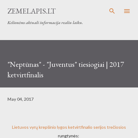
Skip to main content
ZEMELAPIS.LT
Kelionėms aktuali informacija realiu laiku.
"Neptūnas" - "Juventus" tiesiogiai | 2017
ketvirtfinalis
May 04, 2017
Lietuvos vyrų krepšinio lygos ketvirtfinalio serijos trečiosios
rungtynės: