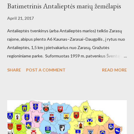
Batimetrinis Antalieptės marių žemėlapis
April 21, 2017
Antalieptės tvenkinys (arba Antalieptės marios) telkšo Zarasų
rajone, abipus plento A6 Kaunas–Zarasai–Daugpilis , į rytus nuo
Antalieptės, 1,5 km į pietvakarius nuo Zarasų, Gražutės
regioniniame parke. Suformuotas 1959 m. patvenkus Šventąją
211 km nuo žiočių (45 km nuo ištakų) Antalieptės hidroelektrinės
SHARE
POST A COMMENT
READ MORE
(galia 2460 kW) reikmėms. Kraštovaizdžio draustinis.