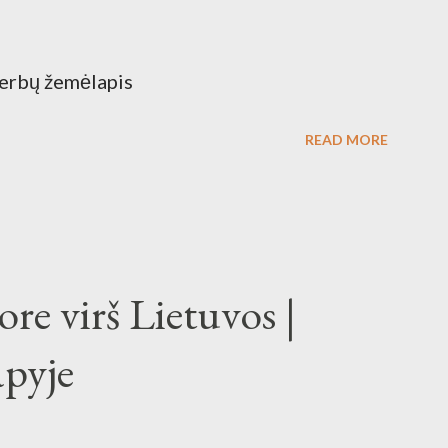
herbų žemėlapis
READ MORE
re virš Lietuvos |
apyje