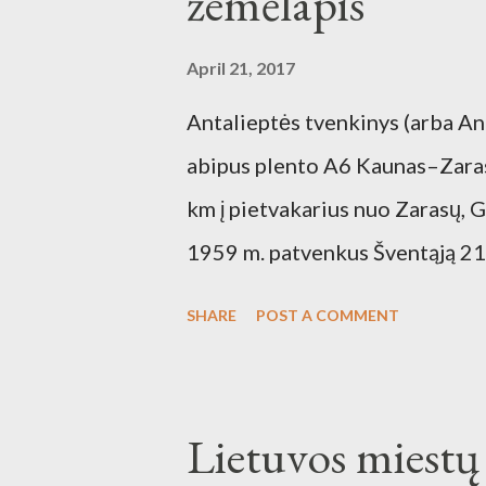
žemėlapis
April 21, 2017
Antalieptės tvenkinys (arba An
abipus plento A6 Kaunas–Zarasa
km į pietvakarius nuo Zarasų,
1959 m. patvenkus Šventąją 21
Antalieptės hidroelektrinės (
SHARE
POST A COMMENT
draustinis.
Lietuvos miestų