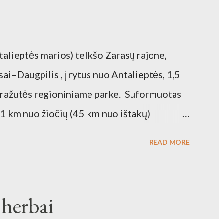
talieptės marios) telkšo Zarasų rajone,
i–Daugpilis , į rytus nuo Antalieptės, 1,5
 Gražutės regioniniame parke. Suformuotas
1 km nuo žiočių (45 km nuo ištakų)
galia 2460 kW) reikmėms. Kraštovaizdžio
READ MORE
 herbai