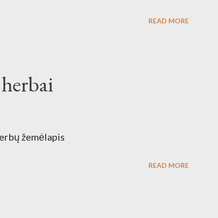
galia 2460 kW) reikmėms. Kraštovaizdžio
READ MORE
 herbai
herbų žemėlapis
READ MORE