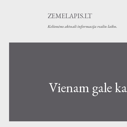
ZEMELAPIS.LT
Kelionėms aktuali informacija realiu laiku.
Vienam gale ka