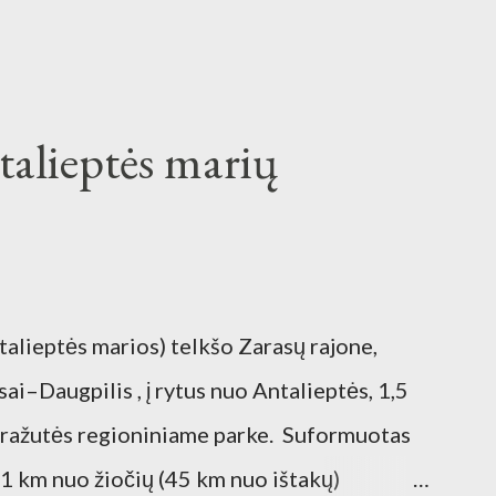
talieptės marių
talieptės marios) telkšo Zarasų rajone,
i–Daugpilis , į rytus nuo Antalieptės, 1,5
 Gražutės regioniniame parke. Suformuotas
1 km nuo žiočių (45 km nuo ištakų)