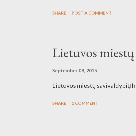
Antalieptės hidroelektrinės (
SHARE
POST A COMMENT
draustinis.
Lietuvos miestų
September 08, 2015
Lietuvos miestų savivaldybių 
SHARE
1 COMMENT