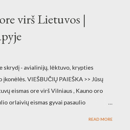
re virš Lietuvos |
apyje
 skrydį - avialinijų, lėktuvo, krypties
vo įkonėlės. VIEŠBUČIŲ PAIEŠKA >> Jūsų
uvų eismas ore virš Vilniaus , Kauno oro
lio orlaivių eismas gyvai pasaulio
as žemėlapyje Kauno oro uostas žemėlapyje
READ MORE
 Lėktuvų eismas ore realiu laiku Šaltinis: