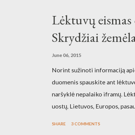
Lėktuvų eismas o
Skrydžiai žemėl
June 06, 2015
Norint sužinoti informaciją apie
duomenis spauskite ant lėktu
naršyklė nepalaiko iframų. Lėkt
uostų, Lietuvos, Europos, pasau
žemėlapyje. Vilniaus oro uost
SHARE
3 COMMENTS
Palangos oro uostas žemėlapyje