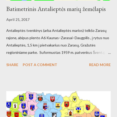
Batimetrinis Antalieptės marių žemėlapis
April 21, 2017
Antalieptės tvenkinys (arba Antalieptės marios) telkšo Zarasų
rajone, abipus plento A6 Kaunas–Zarasai–Daugpilis , į rytus nuo
Antalieptės, 1,5 km į pietvakarius nuo Zarasų, Gražutės
regioniniame parke. Suformuotas 1959 m. patvenkus Šventąją
211 km nuo žiočių (45 km nuo ištakų) Antalieptės hidroelektrinės
SHARE
POST A COMMENT
READ MORE
(galia 2460 kW) reikmėms. Kraštovaizdžio draustinis.