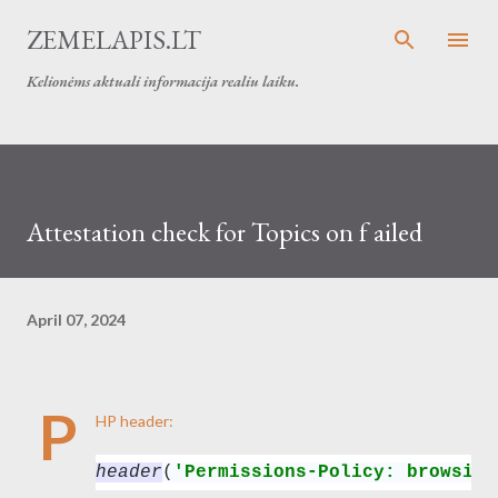
Skip to main content
ZEMELAPIS.LT
Kelionėms aktuali informacija realiu laiku.
Attestation check for Topics on
f ailed
April 07, 2024
P
HP header:
header
(
'Permissions-Policy: browsing