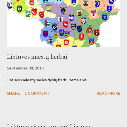
Lietuvos miestų herbai
September 08, 2015
Lietuvos miestų savivaldybių herbų žemėlapis
SHARE
1 COMMENT
READ MORE
Lėktuvų eismas ore virš Lietuvos |