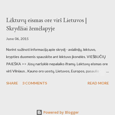
Lėktuvų eismas ore virš Lietuvos |
Skrydžiai žemėlapyje
June 06, 2015
Norint sužinoti informaciją apie skrydį - avialinijų, lėktuvo,
krypties duomenis spauskite ant lėktuvo įkonėlės. VIEŠBUČIŲ
PAIEŠKA >> Jūsų naršyklė nepalaiko iframų. Lėktuvų eismas ore
virš Vilniaus , Kauno oro uostų, Lietuvos, Europos, pasaulio
orlaivių eismas gyvai pasaulio žemėlapyje. Vilniaus oro uostas
SHARE
3 COMMENTS
READ MORE
žemėlapyje Kauno oro uostas žemėlapyje Palangos oro uostas
žemėlapyje Lėktuvų eismas ore realiu laiku Šaltinis:
flightradar24.com
Powered by Blogger