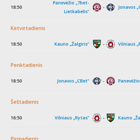
Panevėžio „7bet-
18:50
-
Jonavos „
Lietkabelis“
Ketvirtadienis
18:50
Kauno „Žalgiris“
-
Vilniaus „
Penktadienis
18:50
Jonavos „CBet“
-
Panevėžio
Šeštadienis
16:50
Vilniaus „Rytas“
-
Kauno „Žal
Pirmadienis