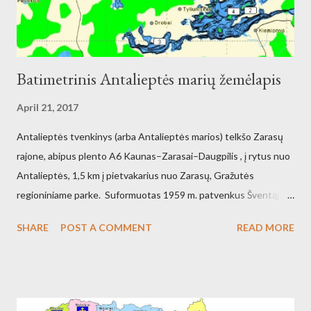
Batimetrinis Antalieptės marių žemėlapis
April 21, 2017
Antalieptės tvenkinys (arba Antalieptės marios) telkšo Zarasų
rajone, abipus plento A6 Kaunas–Zarasai–Daugpilis , į rytus nuo
Antalieptės, 1,5 km į pietvakarius nuo Zarasų, Gražutės
regioniniame parke. Suformuotas 1959 m. patvenkus Šventąją
211 km nuo žiočių (45 km nuo ištakų) Antalieptės hidroelektrinės
SHARE
POST A COMMENT
READ MORE
(galia 2460 kW) reikmėms. Kraštovaizdžio draustinis.