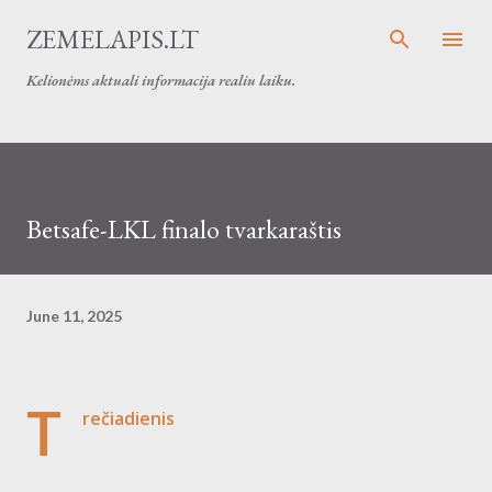
Skip to main content
ZEMELAPIS.LT
Kelionėms aktuali informacija realiu laiku.
Betsafe-LKL finalo tvarkaraštis
June 11, 2025
T
rečiadienis