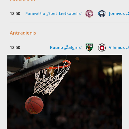
18:50
Panevėžio „7bet-Lietkabelis“
-
Jonavos „
Antradienis
18:50
Kauno „Žalgiris“
-
Vilniaus „